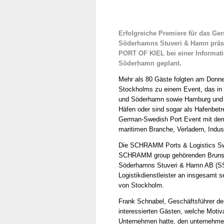
Erfolgreiche Premiere für das G
Söderhamns Stuveri & Hamn präs
PORT OF KIEL bei einer Informati
Söderhamn geplant.
Mehr als 80 Gäste folgten am Donner
Stockholms zu einem Event, das in d
und Söderhamn sowie Hamburg und K
Häfen oder sind sogar als Hafenbetr
German-Swedish Port Event mit dem 
maritimen Branche, Verladern, Indus
Die SCHRAMM Ports & Logistics Swe
SCHRAMM group gehörenden Brunsbüt
Söderhamns Stuveri & Hamn AB (SS
Logistikdienstleister an insgesamt 
von Stockholm.
Frank Schnabel, Geschäftsführer 
interessierten Gästen, welche Moti
Unternehmen hatte, den unternehmer