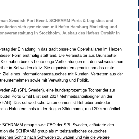
erman-Swedish Port Event. SCHRAMM Ports & Logistics und
entierten sich gemeinsam mit Hafen Hamburg Marketing und
onsveranstaltung in Stockholm. Ausbau des Hafens Orrskär in
stag der Einladung in das traditionsreiche Operakällaren im Herzen
ieser Form erstmalig stattfand. Die Veranstalter aus Brunsbüttel
iel haben bereits heute enge Verflechtungen mit den schwedischen
eiber in Schweden aktiv. Sie organisierten gemeinsam das erste
Ziel eines Informationsaustausches mit Kunden, Vertretern aus der
trieunternehmen sowie mit Verwaltung und Politik.
den AB (SPL Sweden), eine hundertprozentige Tochter der zur
tel Ports GmbH, ist seit 2017 Mehrheitsanteilseigner an der
HAB). Das schwedische Unternehmen ist Betreiber und/oder
sechs Hafenterminals in der Region Söderhamn, rund 200km nördlich
der SCHRAMM group sowie CEO der SPL Sweden, erläuterte den
vation die SCHRAMM group als mittelständisches deutsches
ischen Schritt nach Schweden zu wagen und wie die weitere