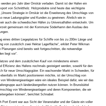
werden pro Jahr über Orrskär verladen. Damit ist der Hafen ein
xport von Schnittholz. Holzprodukte sind heute das wichtigste
„Unsere Strategie in Orrskär ist die Erweiterung des Umschlags von
nso neue Ladungsgüter und Kunden zu gewinnen. Ähnlich wie in
n wir auch die schwedischen Häfen zu Universalhäfen entwickeln. Um
 derzeit gemeinsam mit der Kommune Söderhamn den Ausbau des
nungen.
ng eines dritten Liegeplatzes für Schiffe von bis zu 200m Länge und
ng von zusätzlich zwei Hektar Lagerfläche“, erklärt Peter Wikman
 Planungen sind bereits weit fortgeschritten, die notwendige
n liegt vor“.
eplatzes und dem zusätzlichen Kauf von mindestens einem
nd Effizienz des Hafens nochmals gesteigert werden, sowohl für den
ch für neue Umschlagsgüter. Ein wachsender Markt in Schweden, für
benfalls im Markt positionieren möchte, ist der Umschlag von
on Windenergieanlagen wäre ein ideales Beispiel dafür, wie wir das
engruppe auch länderübergreifen nutzen können. In Brunsbüttel
 Umschlag von Windenergieanlagen und deren Komponenten, die wir
eitergeben können“, berichtet Schnabel.
Port Event war aus Sicht der Veranstalter und der Gäste ein voller