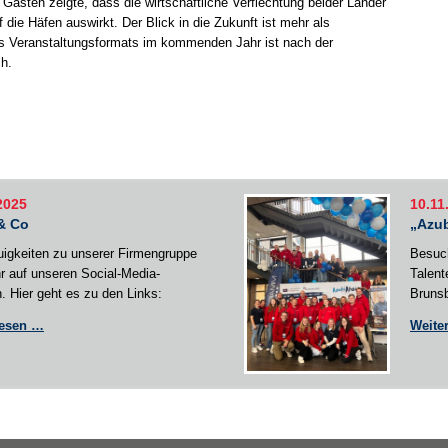
Gästen zeigte, dass die wirtschaftliche Verflechtung beider Länder
f die Häfen auswirkt. Der Blick in die Zukunft ist mehr als
des Veranstaltungsformats im kommenden Jahr ist nach der
ch.
2025
10.11
& Co
„Azub
uigkeiten zu unserer Firmengruppe
Besuch
ihr auf unseren Social-Media-
Talent
. Hier geht es zu den Links:
Brunsb
News
lesen …
Weite
&
Co