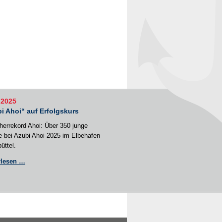
.2025
i Ahoi“ auf Erfolgskurs
errekord Ahoi: Über 350 junge
e bei Azubi Ahoi 2025 im Elbehafen
üttel.
„Azubi
rlesen …
Ahoi“
auf
Erfolgskurs