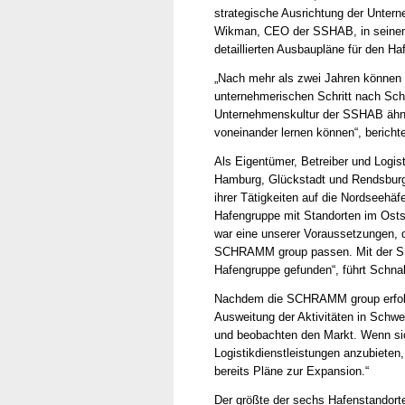
strategische Ausrichtung der Unter
Wikman, CEO der SSHAB, in seinem 
detaillierten Ausbaupläne für den Ha
„Nach mehr als zwei Jahren können w
unternehmerischen Schritt nach Sch
Unternehmenskultur der SSHAB ähnelt
voneinander lernen können“, berich
Als Eigentümer, Betreiber und Logist
Hamburg, Glückstadt und Rendsbur
ihrer Tätigkeiten auf die Nordseehä
Hafengruppe mit Standorten im Osts
war eine unserer Voraussetzungen, 
SCHRAMM group passen. Mit der SS
Hafengruppe gefunden“, führt Schnab
Nachdem die SCHRAMM group erfolgr
Ausweitung der Aktivitäten in Schwe
und beobachten den Markt. Wenn sich
Logistikdienstleistungen anzubieten
bereits Pläne zur Expansion.“
Der größte der sechs Hafenstandorte