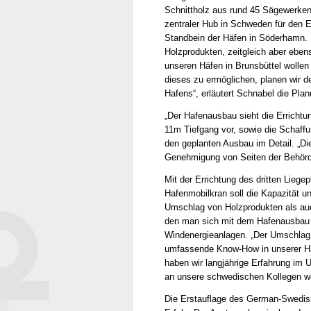
Schnittholz aus rund 45 Sägewerken 
zentraler Hub in Schweden für den E
Standbein der Häfen in Söderhamn. 
Holzprodukten, zeitgleich aber ebe
unseren Häfen in Brunsbüttel wolle
dieses zu ermöglichen, planen wir
Hafens“, erläutert Schnabel die Pla
„Der Hafenausbau sieht die Errichtu
11m Tiefgang vor, sowie die Schaffu
den geplanten Ausbau im Detail. „Die
Genehmigung von Seiten der Behörde
Mit der Errichtung des dritten Lieg
Hafenmobilkran soll die Kapazität u
Umschlag von Holzprodukten als au
den man sich mit dem Hafenausbau e
Windenergieanlagen. „Der Umschlag v
umfassende Know-How in unserer Haf
haben wir langjährige Erfahrung im
an unsere schwedischen Kollegen w
Die Erstauflage des German-Swedish 