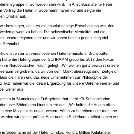
nehmensgruppe in Schweden sein wird. Im Anschluss stellte Peter
Vortrag die Häfen in Söderhamn näher vor und zeigte die
fen Orrskär auf.
ir bestätigen, dass es die absolut richtige Entscheidung war, den
weden gewagt zu haben. Die schwedische Mentalität und die
 unserer eigenen sehr und wir haben bereits gegenseitig viel
tet Schnabel.
ikdienstleister an verschiedenen Hafenterminals in Brunsbüttel,
g hatte die Hafengruppe der SCHRAMM group bis 2017 den Fokus
fen im Norddeutschen Raum gelegt. „Wir wollten ganz bewusst unsere
eeraum vergrößern, da wir von dem Markt überzeugt sind. Zeitgleich
dass die Häfen und das neue Unternehmen zur Philosophie der
HAB haben wir die ideale Ergänzung für unsere Unternehmens- und
el weiter aus.
eich in Skandinavien Fuß gefasst hat, schließt Schnabel eine
den über Söderhamn hinaus nicht aus: „Wir halten die Augen offen
 eine Möglichkeit ergibt, weitere Häfen zu betreiben oder maritime
, werden wir dieses prüfen. Aber auch in Söderhamn selbst haben wir
 in Söderhamn ist der Hafen Orrskär. Rund 1 Million Kubikmeter