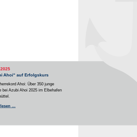
.2025
i Ahoi“ auf Erfolgskurs
errekord Ahoi: Über 350 junge
e bei Azubi Ahoi 2025 im Elbehafen
üttel.
„Azubi
rlesen …
Ahoi“
auf
Erfolgskurs