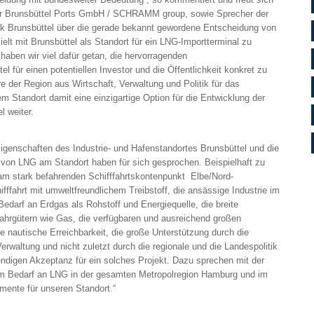
er Brunsbüttel Ports GmbH / SCHRAMM group, sowie Sprecher der
k Brunsbüttel über die gerade bekannt gewordene Entscheidung von
elt mit Brunsbüttel als Standort für ein LNG-Importterminal zu
 haben wir viel dafür getan, die hervorragenden
l für einen potentiellen Investor und die Öffentlichkeit konkret zu
e der Region aus Wirtschaft, Verwaltung und Politik für das
 Standort damit eine einzigartige Option für die Entwicklung der
el weiter.
igenschaften des Industrie- und Hafenstandortes Brunsbüttel und die
 von LNG am Standort haben für sich gesprochen. Beispielhaft zu
 am stark befahrenden Schifffahrtskontenpunkt Elbe/Nord-
fffahrt mit umweltfreundlichem Treibstoff, die ansässige Industrie im
darf an Erdgas als Rohstoff und Energiequelle, die breite
ahrgütern wie Gas, die verfügbaren und ausreichend großen
 nautische Erreichbarkeit, die große Unterstützung durch die
waltung und nicht zuletzt durch die regionale und die Landespolitik
ndigen Akzeptanz für ein solches Projekt. Dazu sprechen mit der
 Bedarf an LNG in der gesamten Metropolregion Hamburg und im
umente für unseren Standort.“