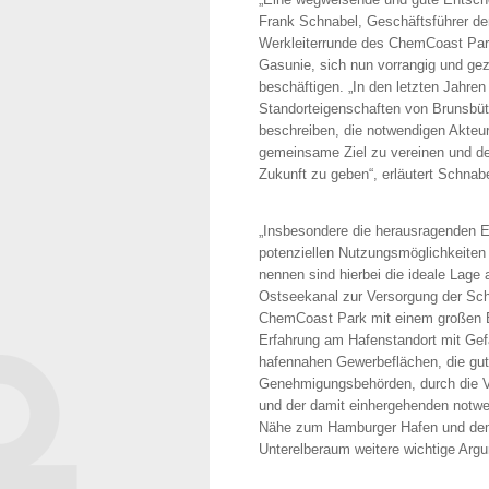
Frank Schnabel, Geschäftsführer d
Werkleiterrunde des ChemCoast Par
Gasunie, sich nun vorrangig und gezi
beschäftigen. „In den letzten Jahren
Standorteigenschaften von Brunsbütte
beschreiben, die notwendigen Akteur
gemeinsame Ziel zu vereinen und dem
Zukunft zu geben“, erläutert Schnab
„Insbesondere die herausragenden E
potenziellen Nutzungsmöglichkeiten
nennen sind hierbei die ideale Lage
Ostseekanal zur Versorgung der Schi
ChemCoast Park mit einem großen Be
Erfahrung am Hafenstandort mit Gef
hafennahen Gewerbeflächen, die gute
Genehmigungsbehörden, durch die Ver
und der damit einhergehenden notwe
Nähe zum Hamburger Hafen und dem
Unterelberaum weitere wichtige Arg