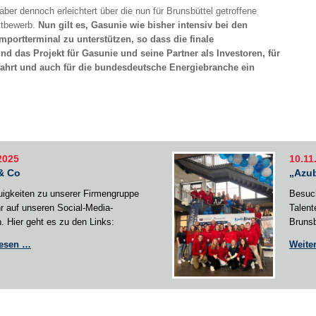
aber dennoch erleichtert über die nun für Brunsbüttel getroffene
ttbewerb.
Nun gilt es, Gasunie wie bisher intensiv bei den
portterminal zu unterstützen, so dass die finale
nd das Projekt für Gasunie und seine Partner als Investoren, für
ifffahrt und auch für die bundesdeutsche Energiebranche ein
2025
10.11
& Co
„Azub
uigkeiten zu unserer Firmengruppe
Besuch
ihr auf unseren Social-Media-
Talent
. Hier geht es zu den Links:
Brunsb
News
lesen …
Weite
&
Co