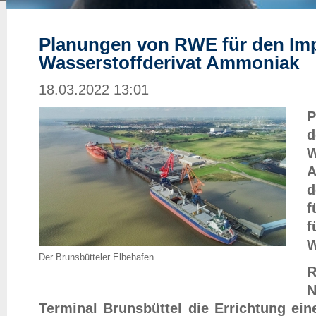
Planungen von RWE für den Im
Wasserstoffderivat Ammoniak
18.03.2022 13:01
P
d
W
A
f
W
Der Brunsbütteler Elbehafen
R
Terminal Brunsbüttel die Errichtung ein