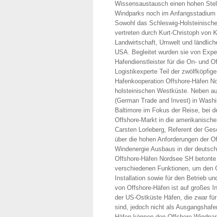
Wissensaustausch einen hohen Stell
Windparks noch im Anfangsstadium s
Sowohl das Schleswig-Holsteinische 
vertreten durch Kurt-Christoph von 
Landwirtschaft, Umwelt und ländlich
USA. Begleitet wurden sie von Exper
Hafendienstleister für die On- und 
Logistikexperte Teil der zwölfköpfig
Hafenkooperation Offshore-Häfen No
holsteinischen Westküste. Neben au
(German Trade and Invest) in Washin
Baltimore im Fokus der Reise, bei 
Offshore-Markt in die amerikanisch
Carsten Lorleberg, Referent der Ges
über die hohen Anforderungen der O
Windenergie Ausbaus in der deutsch
Offshore-Häfen Nordsee SH betonte 
verschiedenen Funktionen, um den O
Installation sowie für den Betrieb u
von Offshore-Häfen ist auf großes I
der US-Ostküste Häfen, die zwar für
sind, jedoch nicht als Ausgangshaf
Häfen können den Offshore-Windpark