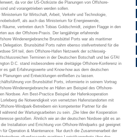
enwert, da vor der US-Ostküste die Planungen von Offshore-
ind und vorangetrieben werden sollen.
Ministerium für Wirtschaft, Arbeit, Verkehr und Technologie,
Knobelsdorff, als auch das Ministerium für Energiewende,
e Räume, vertreten durch Tobias Goldschmidt, zeigten Flagge in den
ten aus der Offshore-Praxis. Der langjährige erfahrende
Offshore Windenergiebranche Brunsbüttel Ports war als maritimer
en Delegation. Brunsbüttel Ports nahm ebenso stellvertretend für die
rdsee SH teil, dem Offshore-Hafen Netzwerk der schleswig-
fschlussreichen Terminen in der Deutschen Botschaft und bei GTAI
gton D.C. stand insbesondere eine dreitägige Offshore-Konferenz in
der es galt Erfahrungswerte und Know-how aus dem deutschen
en Planungen und Entwicklungen einfließen zu lassen.
chäftsführung von Brunsbüttel Ports, informierte in seinem Vortrag
ffshore-Windenergiebranche an Häfen am Beispiel des Offshore-
en Nordsee. Am Best-Practice Beispiel der Hafenkooperation
Lorleberg die Notwendigkeit von vernetzten Hafenstandorten mit
ffshore-Windpark-Betreibern ein kompetenter Partner für die
nd während der Wartungsarbeiten zu sein. „Die Idee der Kooperation
nteresse gestoßen. Ähnlich wie an der deutschen Nordsee gibt es an
 die Installation und Errichtung von Offshore-Windparks gut geeignet
en für Operation & Maintenance. Nur durch die Zusammenarbeit der
betreibern allumfassende maritime Logistikangebote über den